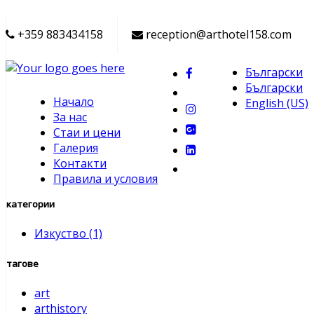
+359 883434158
reception@arthotel158.com
Български
Български
Начало
English (US)
За нас
Стаи и цени
Галерия
Контакти
Правила и условия
категории
Изкуство
(1)
тагове
art
arthistory