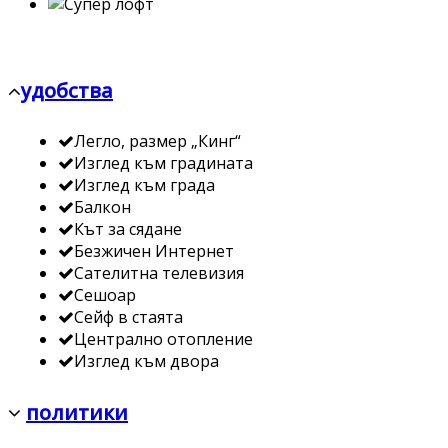
удобства
Легло, размер „Кинг“
Изглед към градината
Изглед към града
Балкон
Кът за сядане
Безжичен Интернет
Сателитна телевизия
Сешоар
Сейф в стаята
Централно отопление
Изглед към двора
политики