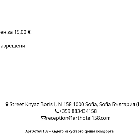
н за 15,00 €.
разрешени
Street Knyaz Boris I, N 158 1000 Sofia, Sofia България (
+359 883434158
reception@arthotel158.com
Арт Хотел 158 – Където изкуството среща комфорта