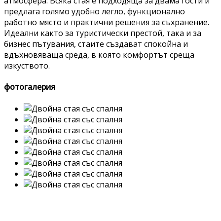
атмосфера. Всяка стая е подходяща за двама гости и
предлага голямо удобно легло, функционално
работно място и практични решения за съхранение.
Идеални както за туристически престой, така и за
бизнес пътувания, стаите създават спокойна и
вдъхновяваща среда, в която комфортът среща
изкуството.
фотогалерия