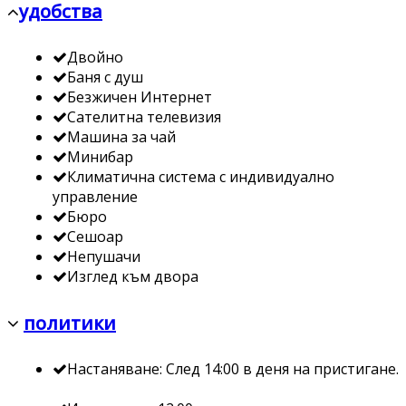
удобства
Двойно
Баня с душ
Безжичен Интернет
Сателитна телевизия
Машина за чай
Минибар
Климатична система с индивидуално
управление
Бюро
Сешоар
Непушачи
Изглед към двора
политики
Настаняване: След 14:00 в деня на пристигане.